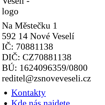
Na Městečku 1
592 14 Nové Veselí
IČ: 70881138
DIČ: CZ70881138
BÚ: 1624096359/0800
reditel@zsnoveveseli.cz
Kontakty
Kde nás najdete