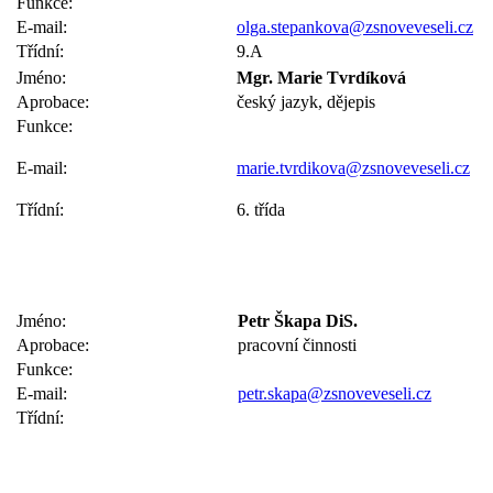
Funkce:
E-mail:
olga.stepankova@zsnoveveseli.cz
Třídní:
9.A
Jméno:
Mgr. Marie Tvrdíková
Aprobace:
český jazyk, dějepis
Funkce:
E-mail:
marie.tvrdikova@zsnoveveseli.cz
Třídní:
6. třída
Jméno:
Petr Škapa DiS.
Aprobace:
pracovní činnosti
Funkce:
E-mail:
petr.skapa@zsnoveveseli.cz
Třídní: