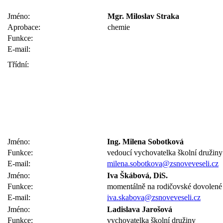
Jméno:
Mgr. Miloslav Straka
Aprobace:
chemie
Funkce:
E-mail:
Třídní:
Jméno:
Ing. Milena Sobotková
Funkce:
vedoucí vychovatelka školní družiny
E-mail:
milena.sobotkova@zsnoveveseli.cz
Jméno:
Iva Škábová, DiS.
Funkce:
momentálně na rodičovské dovolené
E-mail:
iva.skabova@zsnoveveseli.cz
Jméno:
Ladislava Jarošová
Funkce:
vychovatelka školní družiny