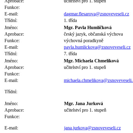
Aprobace:
učitelství pro 1. stupeň
Funkce:
E-mail:
dagmar.flesarova@zsnoveveseli.cz
Třídní:
1. třída
Jméno:
Mgr. Pavla Humlíčková
Aprobace:
český jazyk, občanská výchova
Funkce:
výchovná poradkyně
E-mail:
pavla.humlickova@zsnoveveseli.cz
Třídní:
7. třída
Jméno:
Mgr. Michaela Chmelíková
Aprobace:
učitelství pro 1. stupeň
Funkce:
E-mail:
michaela.chmelikova@zsnoveveseli.
Třídní:
Jméno:
Mgr. Jana Jurková
Aprobace:
učitelství pro 1. stupeň
Funkce:
E-mail:
jana.jurkova@zsnoveveseli.cz