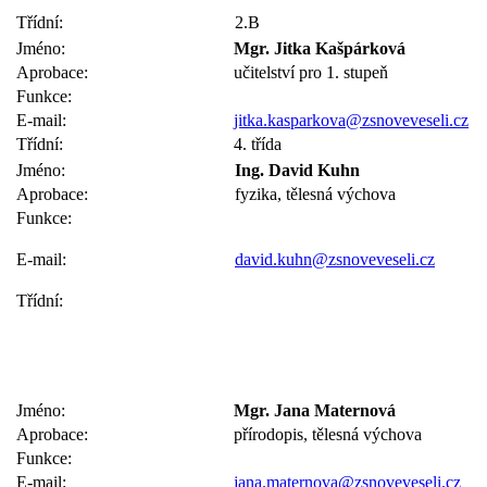
Třídní:
2.B
Jméno:
Mgr. Jitka Kašpárková
Aprobace:
učitelství pro 1. stupeň
Funkce:
E-mail:
jitka.kasparkova@zsnoveveseli.cz
Třídní:
4. třída
Jméno:
Ing. David Kuhn
Aprobace:
fyzika, tělesná výchova
Funkce:
E-mail:
david.kuhn@zsnoveveseli.cz
Třídní:
Jméno:
Mgr. Jana Maternová
Aprobace:
přírodopis, tělesná výchova
Funkce:
E-mail:
jana.maternova@zsnoveveseli.cz