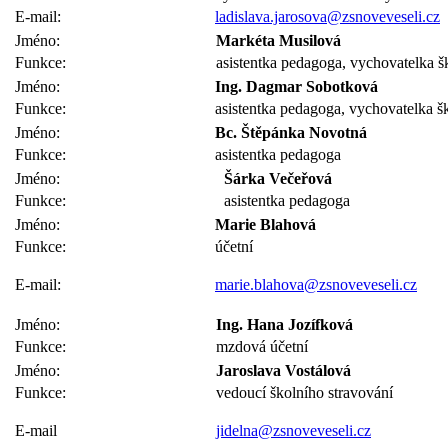
E-mail:
ladislava.jarosova@zsnoveveseli.cz
Jméno:
Markéta Musilová
Funkce:
asistentka pedagoga, vychovatelka š
Jméno:
Ing. Dagmar Sobotková
Funkce:
asistentka pedagoga, vychovatelka šk
Jméno:
Bc. Štěpánka Novotná
Funkce:
asistentka pedagoga
Jméno:
Šárka Večeřová
Funkce:
asistentka pedagoga
Jméno:
Marie Blahová
Funkce:
účetní
E-mail:
marie.blahova@zsnoveveseli.cz
Jméno:
Ing. Hana Jozífková
Funkce:
mzdová účetní
Jméno:
Jaroslava Vostálová
Funkce:
vedoucí školního stravování
E-mail
jidelna@zsnoveveseli.cz