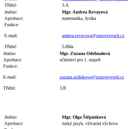
Třídní:
3.A
Jméno:
Mgr. Andrea Revayová
Aprobace:
matematika, fyzika
Funkce:
E-mail:
andrea.revayova@zsnoveveseli.cz
Třídní:
5.třída
Jméno:
Mgr. Zuzana Odehnalová
Aprobace:
učitelství pro 1. stupeň
Funkce:
E-mail:
zuzana.sedlakova@zsnoveveseli.cz
Třídní:
3.B
Jméno:
Mgr. Olga Štěpánková
Aprobace:
ruský jazyk, výtvarná výchova