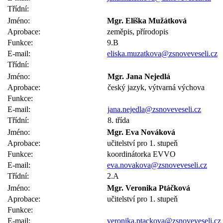
Třídní:
Jméno:
Mgr. Eliška Mužátková
Aprobace:
zeměpis, přírodopis
Funkce:
9.B
E-mail:
eliska.muzatkova@zsnoveveseli.cz
Třídní:
Jméno:
Mgr. Jana Nejedlá
Aprobace:
český jazyk, výtvarná výchova
Funkce:
E-mail:
jana.nejedla@zsnoveveseli.cz
Třídní:
8. třída
Jméno:
Mgr. Eva Nováková
Aprobace:
učitelství pro 1. stupeň
Funkce:
koordinátorka EVVO
E-mail:
eva.novakova@zsnoveveseli.cz
Třídní:
2.A
Jméno:
Mgr. Veronika Ptáčková
Aprobace:
učitelství pro 1. stupeň
Funkce:
E-mail:
veronika.ptackova@zsnoveveseli.cz